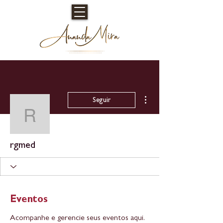
Mais ações
Seguir
rgmed
rgmed
Eventos
Acompanhe e gerencie seus eventos aqui.