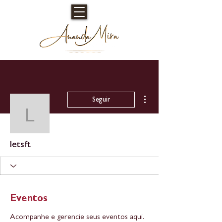
Mais ações
Seguir
letsft
letsft
Eventos
Acompanhe e gerencie seus eventos aqui.