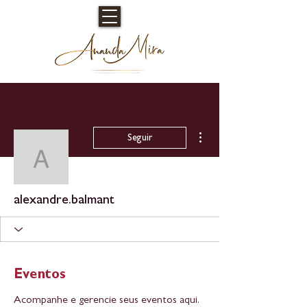
Mais ações
Seguir
alexandre.balmant
alexandre.balmant
Eventos
Acompanhe e gerencie seus eventos aqui.