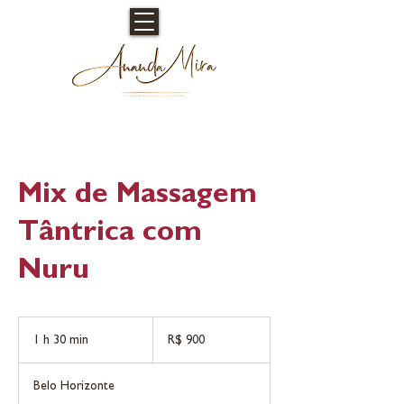
Mix de Massagem
Tântrica com
Nuru
900
Reais
1 h 30 min
1
R$ 900
brasileiros
3
0
Belo Horizonte
m