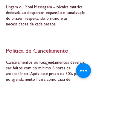
Lingam ou Yoni Massagem – técnica tântrica
dedicada ao despertar, expansão e canalização
do prazer, respeitando o ritmo e as
necessidades de cada pessoa.
Política de Cancelamento
Cancelamentos ou Reagendamentos deverão
ser feitos com no mínimo 6 horas de
antecedência. Após este prazo os 30% pagos
no agendamento ficará como taxa de
cancelamento.
Informações de contato
Belo Horizonte
Massagem Tântrica BH - Ananda Mira -