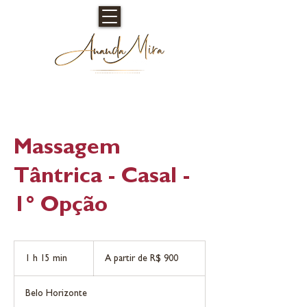
Massagem
Tântrica - Casal -
1° Opção
A
partir
1 h 15 min
1
A partir de R$ 900
de
900
1
Reais
brasileiros
5
Belo Horizonte
m