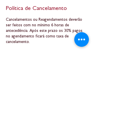
Política de Cancelamento
Cancelamentos ou Reagendamentos deverão
ser feitos com no mínimo 6 horas de
antecedência. Após este prazo os 30% pagos
no agendamento ficará como taxa de
cancelamento.
Informações de contato
Belo Horizonte
Massagem Tântrica BH - Ananda Mira -
Terapias Alternativas, Rua Capelinha - Serra,
Belo Horizonte - MG, Brasil
+5531984632822
anandamira.tantra@gmail.com