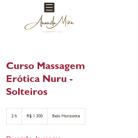
Curso Massagem
Erótica Nuru -
Solteiros
1.300
Reais
2 h
2
R$ 1.300
Belo Horizonte
brasileiros
h