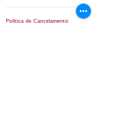
Política de Cancelamento
Cancelamentos ou Reagendamentos deverão
ser feitos com no mínimo 6 horas de
antecedência. Após este prazo os 30% pagos
no agendamento ficará como taxa de
cancelamento.
Informações de contato
Belo Horizonte
Massagem Tântrica BH - Ananda Mira -
Terapias Alternativas, Rua Capelinha - Serra,
Belo Horizonte - MG, Brasil
+5531984632822
anandamira.tantra@gmail.com